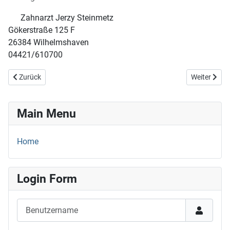
Zahnarzt Jerzy Steinmetz
Gökerstraße 125 F
26384 Wilhelmshaven
04421/610700
Vorheriger Beitrag: 02.+03.08.25
Nächster Be
Zurück
Weiter
Main Menu
Home
Login Form
Benutzername