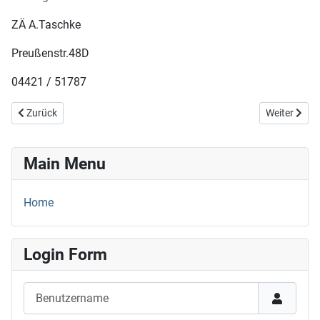
ZÄ A.Taschke
Preußenstr.48D
04421 / 51787
Vorheriger Beitrag: 23.+24.08.25
Nächster Be
Zurück
Weiter
Main Menu
Home
Login Form
Benutzername