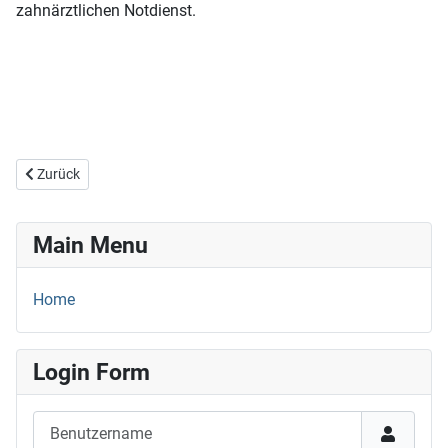
zahnärztlichen Notdienst.
Vorheriger Beitrag: Wie finde ich heraus, wer die kassenzahnärztlich
Zurück
Main Menu
Home
Login Form
Benutzername