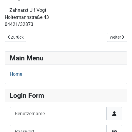
Zahnarzt Ulf Vogt
Holtermannstraße 43
04421/32873
Vorheriger Beitrag: 06.+07.09.25
Nächster Be
Zurück
Weiter
Main Menu
Home
Login Form
Benutzername
Passwort